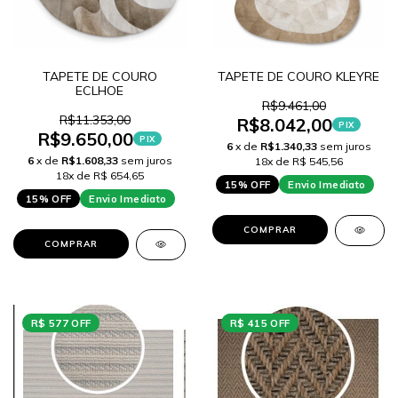
TAPETE DE COURO
TAPETE DE COURO KLEYRE
ECLHOE
R$9.461,00
R$11.353,00
R$8.042,00
PIX
R$9.650,00
PIX
6
x de
R$1.340,33
sem juros
6
x de
R$1.608,33
sem juros
18x de R$ 545,56
18x de R$ 654,65
15% OFF
Envio Imediato
15% OFF
Envio Imediato
COMPRAR
COMPRAR
R$ 577 OFF
R$ 415 OFF