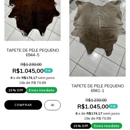
TAPETE DE PELE PEQUENO
6944-5
R$1.230,00
R$1.045,00
PIX
6
x de
R$174,17
sem juros
18x de R$ 70,89
TAPETE DE PELE PEQUENO
15% OFF
Envio Imediato
6941-1
R$1.230,00
R$1.045,00
COMPRAR
PIX
6
x de
R$174,17
sem juros
18x de R$ 70,89
15% OFF
Envio Imediato