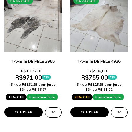
R$ 151 OFF
R$ 231 OFF
TAPETE DE PELE 2955
TAPETE DE PELE 4926
R$1.122,00
R$986,00
R$971,00
R$755,00
PIX
PIX
6
x de
R$161,83
sem juros
6
x de
R$125,83
sem juros
18x de R$ 65,87
18x de R$ 51,22
13% OFF
Envio Imediato
23% OFF
Envio Imediato
COMPRAR
COMPRAR