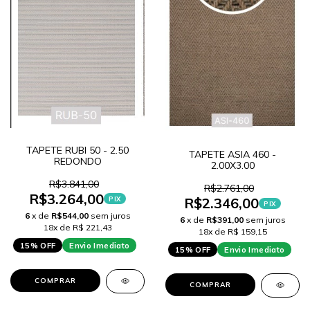
TAPETE RUBI 50 - 2.50
TAPETE ASIA 460 -
REDONDO
2.00X3.00
R$3.841,00
R$2.761,00
R$3.264,00
R$2.346,00
PIX
PIX
6
x de
R$544,00
sem juros
6
x de
R$391,00
sem juros
18x de R$ 221,43
18x de R$ 159,15
15% OFF
Envio Imediato
15% OFF
Envio Imediato
COMPRAR
COMPRAR