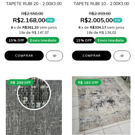
TAPETE RUBI 20 - 2.00X3.00
TAPETE RUBI 10 - 2.00X3.00
R$2.550,00
R$2.359,00
R$2.168,00
R$2.005,00
PIX
PIX
6
x de
R$361,33
sem juros
6
x de
R$334,17
sem juros
18x de R$ 147,07
18x de R$ 136,02
15% OFF
Envio Imediato
15% OFF
Envio Imediato
COMPRAR
COMPRAR
R$ 298 OFF
R$ 183 OFF