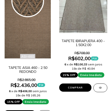
TAPETE IBIRAPUERA 400 -
1.50X2.00
R$708,00
R$602,00
PIX
6
x de
R$100,33
sem juros
TAPETE ASIA 460 - 2.50
18x de R$ 40,84
REDONDO
15% OFF
Envio Imediato
R$2.865,00
R$2.436,00
PIX
COMPRAR
6
x de
R$406,00
sem juros
18x de R$ 165,26
15% OFF
Envio Imediato