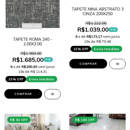
TAPETE NINA ABSTRATO 3
CINZA 200X250
R$1.222,00
R$1.039,00
PIX
6
x de
R$173,17
sem juros
TAPETE ROMA 240 -
18x de R$ 70,48
2.00X3.00
15% OFF
Envio Imediato
R$1.983,00
R$1.685,00
PIX
COMPRAR
6
x de
R$280,83
sem juros
18x de R$ 114,31
15% OFF
Envio Imediato
COMPRAR
R$ 82 OFF
R$ 185 OFF