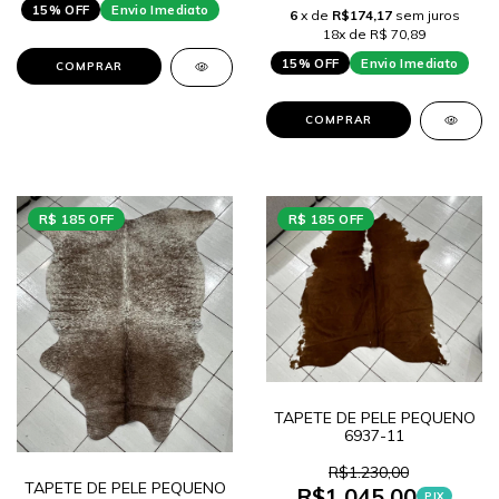
15% OFF
Envio Imediato
6
x de
R$174,17
sem juros
18x de R$ 70,89
15% OFF
Envio Imediato
COMPRAR
COMPRAR
R$ 185 OFF
R$ 185 OFF
TAPETE DE PELE PEQUENO
6937-11
R$1.230,00
TAPETE DE PELE PEQUENO
R$1.045,00
PIX