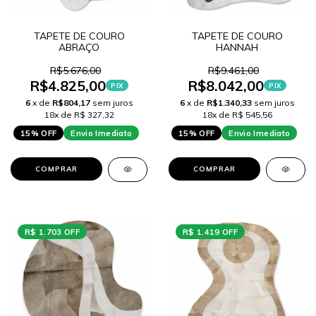
TAPETE DE COURO
TAPETE DE COURO
ABRAÇO
HANNAH
R$5.676,00
R$9.461,00
R$4.825,00
R$8.042,00
PIX
PIX
6
x de
R$804,17
sem juros
6
x de
R$1.340,33
sem juros
18x de R$ 327,32
18x de R$ 545,56
15% OFF
Envio Imediato
15% OFF
Envio Imediato
COMPRAR
COMPRAR
R$ 1.703 OFF
R$ 1.419 OFF