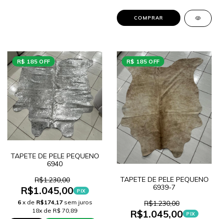
COMPRAR
R$ 185 OFF
R$ 185 OFF
TAPETE DE PELE PEQUENO
6940
TAPETE DE PELE PEQUENO
R$1.230,00
6939-7
R$1.045,00
PIX
6
x de
R$174,17
sem juros
R$1.230,00
18x de R$ 70,89
R$1.045,00
PIX