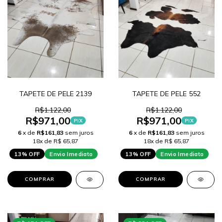
TAPETE DE PELE 2139
TAPETE DE PELE 552
R$1.122,00
R$1.122,00
R$971,00
R$971,00
PIX
PIX
6
x de
R$161,83
sem juros
6
x de
R$161,83
sem juros
18x de R$ 65,87
18x de R$ 65,87
13% OFF
Envio Imediato
13% OFF
Envio Imediato
COMPRAR
COMPRAR