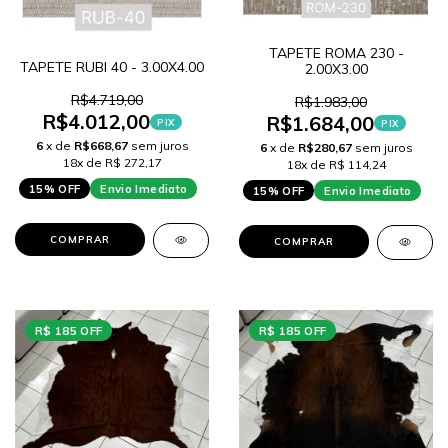
TAPETE ROMA 230 -
TAPETE RUBI 40 - 3.00X4.00
2.00X3.00
R$4.719,00
R$1.983,00
R$4.012,00
R$1.684,00
PIX
PIX
6
x de
R$668,67
sem juros
6
x de
R$280,67
sem juros
18x de R$ 272,17
18x de R$ 114,24
15% OFF
Envio Imediato
15% OFF
Envio Imediato
COMPRAR
COMPRAR
R$ 185 OFF
R$ 185 OFF