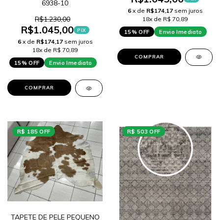
6938-10
6
x de
R$174,17
sem juros
R$1.230,00
18x de R$ 70,89
R$1.045,00
PIX
15% OFF
Envio Imediato
6
x de
R$174,17
sem juros
18x de R$ 70,89
COMPRAR
15% OFF
Envio Imediato
COMPRAR
R$ 185 OFF
R$ 503 OFF
TAPETE DE PELE PEQUENO