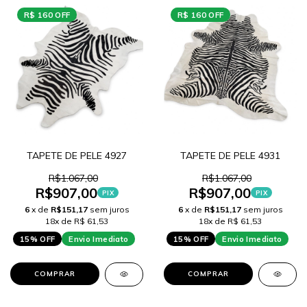
R$ 160 OFF
R$ 160 OFF
TAPETE DE PELE 4927
TAPETE DE PELE 4931
R$1.067,00
R$1.067,00
R$907,00
R$907,00
PIX
PIX
6
x de
R$151,17
sem juros
6
x de
R$151,17
sem juros
18x de R$ 61,53
18x de R$ 61,53
15% OFF
Envio Imediato
15% OFF
Envio Imediato
COMPRAR
COMPRAR