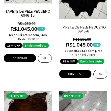
TAPETE DE PELE PEQUENO
6946-15
R$1.230,00
TAPETE DE PELE PEQUENO
R$1.045,00
PIX
6945-6
6
x de
R$174,17
sem juros
18x de R$ 70,89
R$1.230,00
R$1.045,00
PIX
15% OFF
Envio Imediato
6
x de
R$174,17
sem juros
18x de R$ 70,89
COMPRAR
15% OFF
Envio Imediato
COMPRAR
R$ 185 OFF
R$ 185 OFF