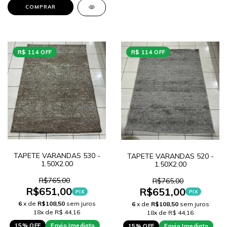
COMPRAR
R$ 114 OFF
R$ 114 OFF
TAPETE VARANDAS 530 -
TAPETE VARANDAS 520 -
1.50X2.00
1.50X2.00
R$765,00
R$765,00
R$651,00
R$651,00
PIX
PIX
6
x de
R$108,50
sem juros
6
x de
R$108,50
sem juros
18x de R$ 44,16
18x de R$ 44,16
15% OFF
Envio Imediato
15% OFF
Envio Imediato