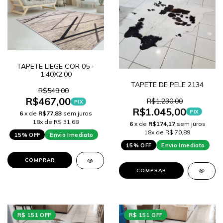
TAPETE LIEGE COR 05 -
1,40X2,00
TAPETE DE PELE 2134
R$549,00
R$467,00
R$1.230,00
PIX
R$1.045,00
PIX
6
x de
R$77,83
sem juros
18x de R$ 31,68
6
x de
R$174,17
sem juros
18x de R$ 70,89
15% OFF
Envio Imediato
15% OFF
Envio Imediato
COMPRAR
COMPRAR
R$ 151 OFF
R$ 151 OFF