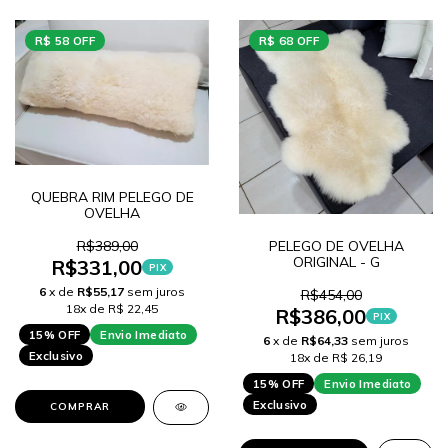
R$ 58 OFF
R$ 68 OFF
QUEBRA RIM PELEGO DE
OVELHA
R$389,00
PELEGO DE OVELHA
ORIGINAL - G
R$331,00
PIX
6
x de
R$55,17
sem juros
R$454,00
18x de R$ 22,45
R$386,00
PIX
15% OFF
Envio Imediato
6
x de
R$64,33
sem juros
Exclusivo
18x de R$ 26,19
15% OFF
Envio Imediato
Exclusivo
COMPRAR