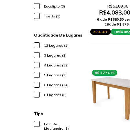
18 ENCOSTO ES
R$5.189,00
Eucalipto (3)
R$4.083,0
Taeda (3)
6
x de
R$680,50
se
18x de R$ 276,
21% OFF
Envio Im
Quantidade De Lugares
12 Lugares (1)
3 Lugares (2)
4 Lugares (12)
R$ 177 OFF
5 Lugares (1)
6 Lugares (14)
8 Lugares (8)
Tipo
Loja De
Medianeira (1)