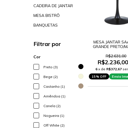
CADEIRA DE JANTAR
MESA BISTRÔ
BANQUETAS
MESA JANTAR SA
Filtrar por
GRANDE PRETO/M
90CM
R$2.631,00
Cor
R$2.236,0
Preto (3)
6
x de
R$372,67
se
15% OFF
Envio Im
Bege (2)
Castanho (1)
Amêndoa (1)
Canela (2)
Nogueira (1)
Off White (2)