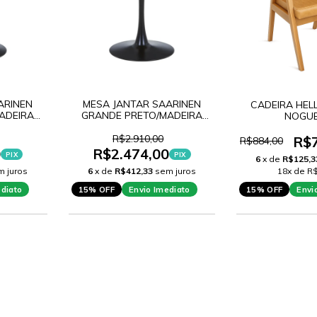
ARINEN
MESA JANTAR SAARINEN
CADEIRA HELL
ADEIRA
GRANDE PRETO/MADEIRA
NOGUE
110CM
R$2.910,00
R$
R$884,00
0
R$2.474,00
PIX
PIX
6
x de
R$125,3
m juros
6
x de
R$412,33
sem juros
18x de R$
ediato
15% OFF
Envio Imediato
15% OFF
Envi