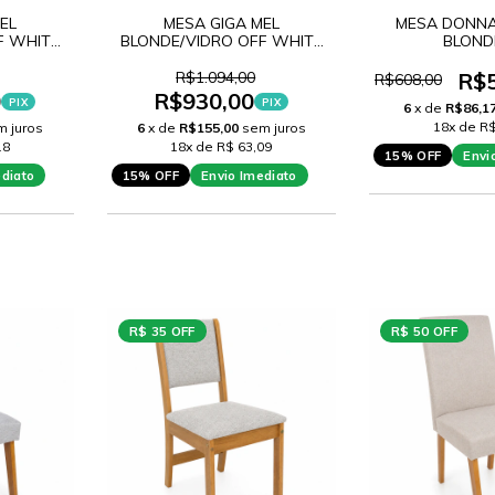
EL
MESA GIGA MEL
MESA DONNA
F WHITE
BLONDE/VIDRO OFF WHITE
BLOND
60
CAMELIA 120
R$1.094,00
R$
R$608,00
0
R$930,00
PIX
PIX
6
x de
R$86,1
18x de R$
m juros
6
x de
R$155,00
sem juros
18
18x de R$ 63,09
15% OFF
Envi
ediato
15% OFF
Envio Imediato
R$ 35 OFF
R$ 50 OFF