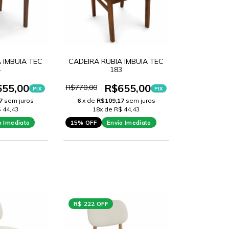
 IMBUIA TEC
CADEIRA RUBIA IMBUIA TEC
4
183
655,00
R$655,00
R$770,00
PIX
PIX
7
sem juros
6
x de
R$109,17
sem juros
 44,43
18x de R$ 44,43
o Imediato
15% OFF
Envio Imediato
R$ 222 OFF