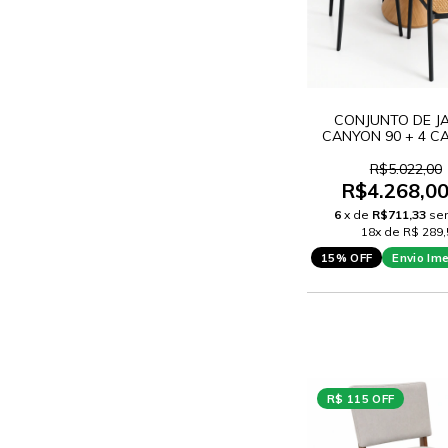
CONJUNTO DE J
CANYON 90 + 4 C
BALI PRETO COM 
R$5.022,00
R$4.268,0
6
x de
R$711,33
se
18x de R$ 289,
15% OFF
Envio Im
R$ 115 OFF