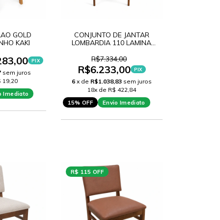
LAO GOLD
CONJUNTO DE JANTAR
NHO KAKI
LOMBARDIA 110 LAMINA
CARVALHO + 4 CADEIRAS
ANA IMBUIA TEC MS186
283,00
R$7.334,00
PIX
R$6.233,00
PIX
7
sem juros
 19,20
6
x de
R$1.038,83
sem juros
18x de R$ 422,84
o Imediato
15% OFF
Envio Imediato
R$ 115 OFF