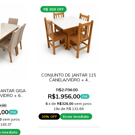
R$ 838 OFF
CONJUNTO DE JANTAR 115
CANELA/VIDRO + 4
CADEIRAS 2012
R$2.794,00
JANTAR GIGA
R$1.956,00
VIDRO + 6
PIX
ILAO GOLD
6
x de
R$326,00
sem juros
,00
18x de R$ 132,69
,00
PIX
30% OFF
Envio Imediato
0
sem juros
 183,37
o Imediato