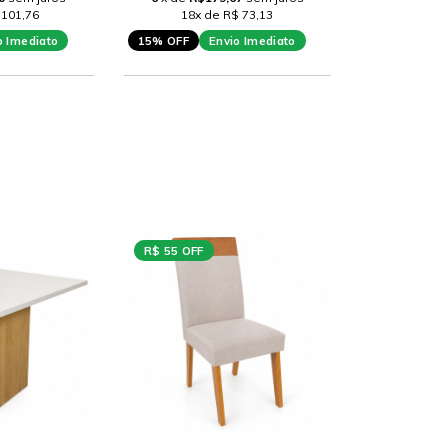
 101,76
18x de R$ 73,13
o Imediato
15% OFF
Envio Imediato
R$ 55 OFF