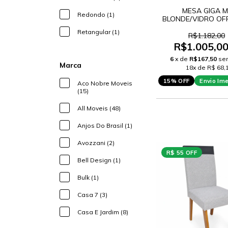
MESA GIGA M
Redondo (1)
BLONDE/VIDRO OF
GLAMOUR 1
Retangular (1)
R$1.182,00
R$1.005,0
6
x de
R$167,50
se
Marca
18x de R$ 68,
15% OFF
Envio Im
Aco Nobre Moveis
(15)
All Moveis (48)
Anjos Do Brasil (1)
Avozzani (2)
R$ 55 OFF
Bell Design (1)
Bulk (1)
Casa 7 (3)
Casa E Jardim (8)