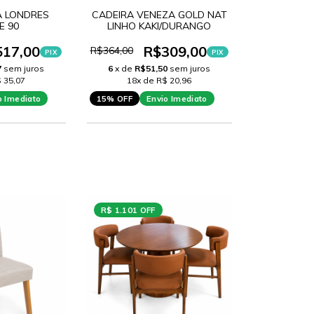
 LONDRES
CADEIRA VENEZA GOLD NAT
E 90
LINHO KAKI/DURANGO
517,00
R$309,00
R$364,00
PIX
PIX
7
sem juros
6
x de
R$51,50
sem juros
 35,07
18x de R$ 20,96
o Imediato
15% OFF
Envio Imediato
R$ 1.101 OFF