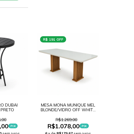
R$ 191 OFF
RO DUBAI
MESA MONA MUNIQUE MEL
 PRETO
BLONDE/VIDRO OFF WHITE
200
,00
R$1.269,00
,00
R$1.078,00
PIX
PIX
0
sem juros
6
x de
R$179,67
sem juros