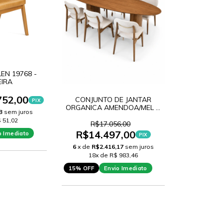
EN 19768 -
IRA
752,00
CONJUNTO DE JANTAR
PIX
ORGANICA AMENDOA/MEL +
3
sem juros
6 CADEIRAS GAMA-N-
 51,02
AMENDOA
R$17.056,00
R$14.497,00
o Imediato
PIX
6
x de
R$2.416,17
sem juros
18x de R$ 983,46
15% OFF
Envio Imediato