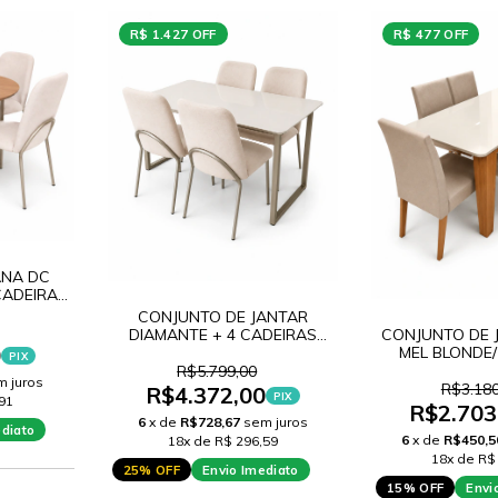
R$ 1.427 OFF
R$ 477 OFF
NA DC
CADEIRAS
AMPGNE
CONJUNTO DE JANTAR
DIAMANTE + 4 CADEIRAS
CONJUNTO DE 
0
DUBAI A518 CHAMPGNE
MEL BLONDE/
PIX
CADEIRAS M
R$5.799,00
m juros
R$3.180
R$4.372,00
PIX
91
R$2.703
6
x de
R$728,67
sem juros
ediato
6
x de
R$450,5
18x de R$ 296,59
18x de R$
25% OFF
Envio Imediato
15% OFF
Envi