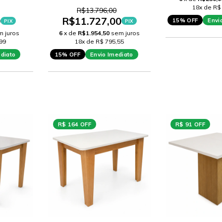
TOFADO
ANA IMBUIA TEC MS188
18x de R$
R$13.796,00
0
R$11.727,00
15% OFF
Envi
PIX
PIX
m juros
6
x de
R$1.954,50
sem juros
99
18x de R$ 795,55
ediato
15% OFF
Envio Imediato
R$ 164 OFF
R$ 91 OFF