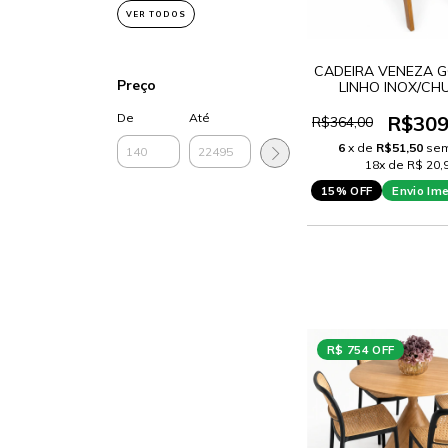
VER TODOS
CADEIRA VENEZA 
Preço
LINHO INOX/C
De
Até
R$309
R$364,00
6
x de
R$51,50
sem
18x de R$ 20,
15% OFF
Envio Im
R$ 754 OFF