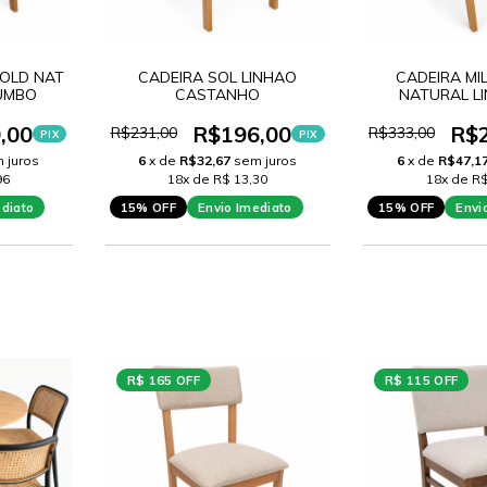
GOLD NAT
CADEIRA SOL LINHAO
CADEIRA MI
HUMBO
CASTANHO
NATURAL LI
,00
R$196,00
R$
R$231,00
R$333,00
PIX
PIX
 juros
6
x de
R$32,67
sem juros
6
x de
R$47,1
96
18x de R$ 13,30
18x de R$
ediato
15% OFF
Envio Imediato
15% OFF
Envi
R$ 165 OFF
R$ 115 OFF