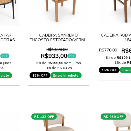
ANTAR
CADEIRA SANREMO
CADEIRA RUBIA
ADEIRAS
ENCOSTO ESTOFADO/VERNIZ
18
RATTAN
MEL
R$1.098,00
R$
R$770,00
0
R$933,00
PIX
PIX
6
x de
R$109,1
18x de R$
m juros
6
x de
R$155,50
sem juros
54
18x de R$ 63,29
15% OFF
Envi
ediato
15% OFF
Envio Imediato
R$ 132 OFF
R$ 269 OFF