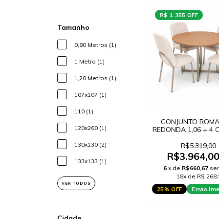
R$ 1.355 OFF
Tamanho
0,80 Metros (1)
1 Metro (1)
1,20 Metros (1)
107x107 (1)
110 (1)
CONJUNTO ROMA
120x260 (1)
REDONDA 1,06 + 4 
DUBAI A518 CH
130x130 (2)
R$5.319,00
R$3.964,0
133x133 (1)
6
x de
R$660,67
se
18x de R$ 268,
VER TODOS
25% OFF
Envio Im
Cidade