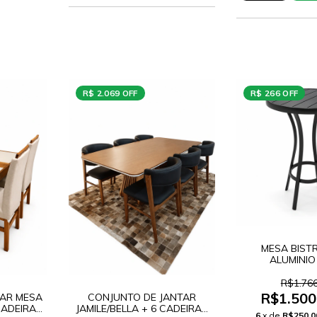
R$ 2.069 OFF
R$ 266 OFF
MESA BIST
ALUMINIO
R$1.766
R$1.500
TAR MESA
CONJUNTO DE JANTAR
CADEIRAS
JAMILE/BELLA + 6 CADEIRAS
6
x de
R$250,0