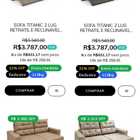
SOFA TITANIC 2 LUG
SOFA TITANIC 2 LUG
RETRATIL E RECLINAVEL
RETRATIL E RECLINAVEL
SUEDE T19
SUEDE T40
R$5.540,00
R$5.540,00
R$3.787,00
R$3.787,00
PIX
PIX
6
x de
R$631,17
sem juros
6
x de
R$631,17
sem juros
18x de R$ 256,91
18x de R$ 256,91
32% OFF
Envio Imediato
32% OFF
Envio Imediato
Exclusivo
110kg
Exclusivo
110kg
COMPRAR
COMPRAR
R$ 2.082 OFF
R$ 2.313 OFF