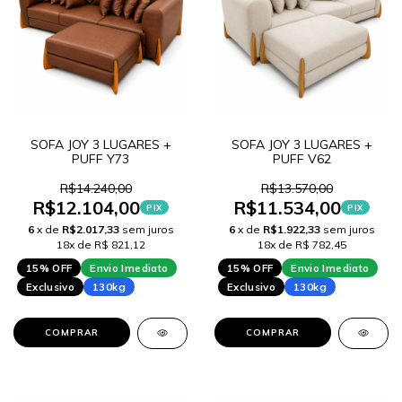
SOFA JOY 3 LUGARES +
SOFA JOY 3 LUGARES +
PUFF Y73
PUFF V62
R$14.240,00
R$13.570,00
R$12.104,00
R$11.534,00
PIX
PIX
6
x de
R$2.017,33
sem juros
6
x de
R$1.922,33
sem juros
18x de R$ 821,12
18x de R$ 782,45
15% OFF
Envio Imediato
15% OFF
Envio Imediato
Exclusivo
130kg
Exclusivo
130kg
COMPRAR
COMPRAR