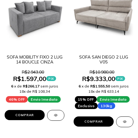
SOFA MOBILITY FIXO 2 LUG
SOFA SAN DIEGO 2 LUG
14 BOUCLE CINZA
V05
R$2.943,00
R$10.980,00
R$1.597,00
R$9.333,00
PIX
PIX
6
x de
R$266,17
sem juros
6
x de
R$1.555,50
sem juros
18x de R$ 108,34
18x de R$ 633,14
46% OFF
Envio Imediato
15% OFF
Envio Imediato
Exclusivo
130kg
COMPRAR
COMPRAR