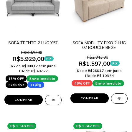
SOFA TRENTO 2 LUG Y57
SOFA MOBILITY FIXO 2 LUG
02 BOUCLE BEGE
R$6.970,00
R$2.943,00
R$5.929,00
PIX
R$1.597,00
PIX
6
x de
R$988,17
sem juros
6
x de
R$266,17
sem juros
18x de R$ 402,22
18x de R$ 108,34
15% OFF
Envio Imediato
46% OFF
Envio Imediato
Exclusivo
110kg
COMPRAR
COMPRAR
R$ 1.346 OFF
R$ 1.647 OFF