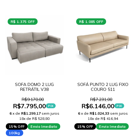
R$ 1.375 OFF
R$ 1.085 OFF
SOFA DOMO 2 LUG
SOFÁ PUNTO 2 LUG FIXO
RETRÁTIL V38
COURO 511
R$9.170,00
R$7.231,00
R$7.795,00
R$6.146,00
PIX
PIX
6
x de
R$1.299,17
sem juros
6
x de
R$1.024,33
sem juros
18x de R$ 528,80
18x de R$ 416,94
15% OFF
Envio Imediato
15% OFF
Envio Imediato
100kg