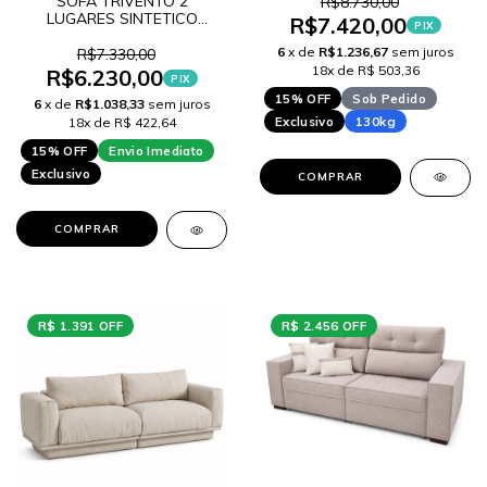
SOFA TRIVENTO 2
R$8.730,00
LUGARES SINTETICO
R$7.420,00
PIX
TAUPE
6
x de
R$1.236,67
sem juros
R$7.330,00
18x de R$ 503,36
R$6.230,00
PIX
15% OFF
Sob Pedido
6
x de
R$1.038,33
sem juros
Exclusivo
130kg
18x de R$ 422,64
15% OFF
Envio Imediato
Exclusivo
COMPRAR
COMPRAR
R$ 1.391 OFF
R$ 2.456 OFF