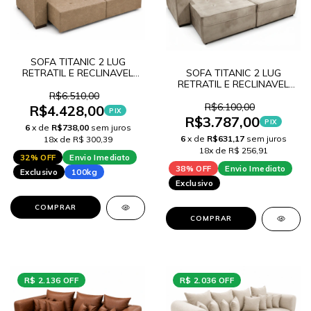
SOFA TITANIC 2 LUG
RETRATIL E RECLINAVEL
SOFA TITANIC 2 LUG
NOBUCK Y38
RETRATIL E RECLINAVEL
VELUDO T24
R$6.510,00
R$6.100,00
R$4.428,00
PIX
R$3.787,00
PIX
6
x de
R$738,00
sem juros
6
x de
R$631,17
sem juros
18x de R$ 300,39
18x de R$ 256,91
32% OFF
Envio Imediato
38% OFF
Envio Imediato
Exclusivo
100kg
Exclusivo
COMPRAR
COMPRAR
R$ 2.136 OFF
R$ 2.036 OFF