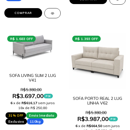
COMPRAR
R$ 1.683 OFF
R$ 1.393 OFF
SOFA LIVING SLIM 2 LUG
V41
R$5.380,00
R$3.697,00
PIX
SOFA PORTO REAL 2 LUG
LINHA V62
6
x de
R$616,17
sem juros
18x de R$ 250,80
R$5.380,00
31% OFF
Envio Imediato
R$3.987,00
PIX
Exclusivo
110kg
6
x de
R$664,50
sem juros