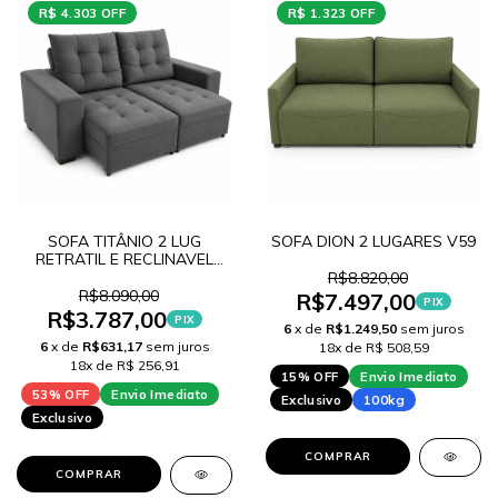
R$ 4.303 OFF
R$ 1.323 OFF
SOFA TITÂNIO 2 LUG
SOFA DION 2 LUGARES V59
RETRATIL E RECLINAVEL
VELUDO V64
R$8.820,00
R$8.090,00
R$7.497,00
PIX
R$3.787,00
PIX
6
x de
R$1.249,50
sem juros
6
x de
R$631,17
sem juros
18x de R$ 508,59
18x de R$ 256,91
15% OFF
Envio Imediato
53% OFF
Envio Imediato
Exclusivo
100kg
Exclusivo
COMPRAR
COMPRAR