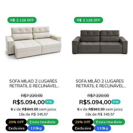
R$ 2.126 OFF
R$ 2.126 OFF
SOFA MILAO 2 LUGARES
SOFA MILÃO 2 LUGARES
RETRATIL E RECLINAVEL
RETRÁTIL E RECLINÁVEL
T18
T40
R$7.220,00
R$7.220,00
R$5.094,00
R$5.094,00
PIX
PIX
6
x de
R$849,00
sem juros
6
x de
R$849,00
sem juros
18x de R$ 345,57
18x de R$ 345,57
29% OFF
Envio Imediato
29% OFF
Envio Imediato
Exclusivo
130kg
Exclusivo
130kg