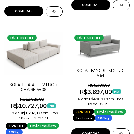
COMPRAR
COMPRAR
R$ 1.893 OFF
R$ 1.683 OFF
SOFA LIVING SLIM 2 LUG
V64
SOFA ILHA ALLE 2 LUG +
R$5.380,00
CHAISE W08
R$3.697,00
PIX
6
x de
R$616,17
sem juros
R$12.620,00
18x de R$ 250,80
R$10.727,00
PIX
31% OFF
Envio Imediato
6
x de
R$1.787,83
sem juros
Exclusivo
100kg
18x de R$ 727,71
15% OFF
Envio Imediato
100kg
COMPRAR