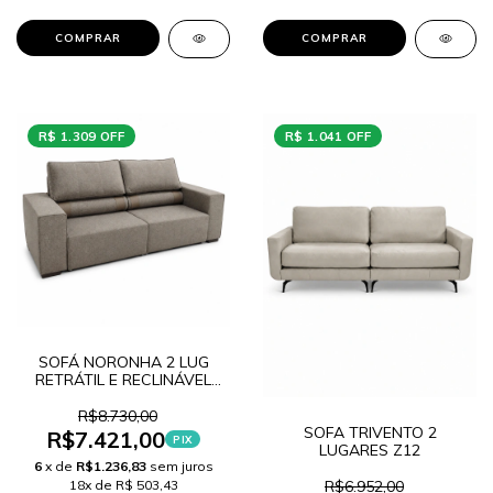
COMPRAR
COMPRAR
R$ 1.309 OFF
R$ 1.041 OFF
SOFÁ NORONHA 2 LUG
RETRÁTIL E RECLINÁVEL
Y52
R$8.730,00
SOFA TRIVENTO 2
R$7.421,00
PIX
LUGARES Z12
6
x de
R$1.236,83
sem juros
18x de R$ 503,43
R$6.952,00