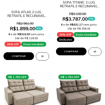
SOFA TITANIC 2 LUG
RETRATIL E RECLINAVEL
VELUDO V36
SOFA ATLAS 2 LUG
R$6.100,00
RETRATIL E RECLINAVEL
R$3.787,00
CAPUCCINO
PIX
R$2.961,00
6
x de
R$631,17
sem juros
R$1.899,00
18x de R$ 256,91
PIX
6
x de
R$316,50
sem juros
38% OFF
Envio Imediato
18x de R$ 128,83
Exclusivo
36% OFF
Envio Imediato
COMPRAR
COMPRAR
R$ 1.753 OFF
R$ 1.753 OFF