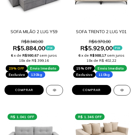
SOFA MILÃO 2 LUG Y59
SOFA TRENTO 2 LUG Y01
R$8.340,00
R$6.970,00
R$5.884,00
R$5.929,00
PIX
PIX
6
x de
R$980,67
sem juros
6
x de
R$988,17
sem juros
18x de R$ 399,16
18x de R$ 402,22
29% OFF
Envio Imediato
15% OFF
Envio Imediato
Exclusivo
130kg
Exclusivo
110kg
COMPRAR
COMPRAR
R$ 1.041 OFF
R$ 1.346 OFF