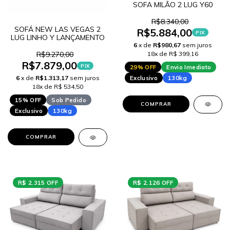
SOFA MILÃO 2 LUG Y60
R$8.340,00
SOFÁ NEW LAS VEGAS 2
R$5.884,00
PIX
LUG LINHO Y LANÇAMENTO
6
x de
R$980,67
sem juros
18x de R$ 399,16
R$9.270,00
R$7.879,00
PIX
29% OFF
Envio Imediato
Exclusivo
130kg
6
x de
R$1.313,17
sem juros
18x de R$ 534,50
15% OFF
Sob Pedido
COMPRAR
Exclusivo
130kg
COMPRAR
R$ 2.315 OFF
R$ 2.126 OFF