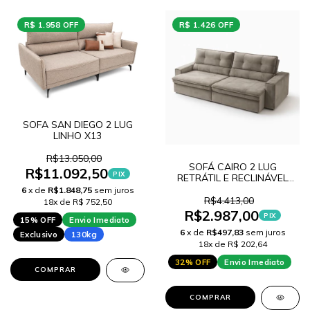
R$ 1.958 OFF
R$ 1.426 OFF
SOFA SAN DIEGO 2 LUG
LINHO X13
R$13.050,00
SOFÁ CAIRO 2 LUG
R$11.092,50
PIX
RETRÁTIL E RECLINÁVEL
290 MT COR.1002 CASTOR
6
x de
R$1.848,75
sem juros
R$4.413,00
18x de R$ 752,50
R$2.987,00
PIX
15% OFF
Envio Imediato
6
x de
R$497,83
sem juros
Exclusivo
130kg
18x de R$ 202,64
32% OFF
Envio Imediato
COMPRAR
COMPRAR