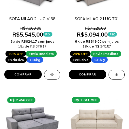
SOFA MILÃO 2 LUG V 38
SOFA MILÃO 2 LUG T01
R$7.860,00
R$7.220,00
R$5.545,00
R$5.094,00
PIX
PIX
6
x de
R$924,17
sem juros
6
x de
R$849,00
sem juros
18x de R$ 376,17
18x de R$ 345,57
29% OFF
Envio Imediato
29% OFF
Envio Imediato
Exclusivo
130kg
Exclusivo
130kg
COMPRAR
COMPRAR
R$ 2.456 OFF
R$ 1.041 OFF