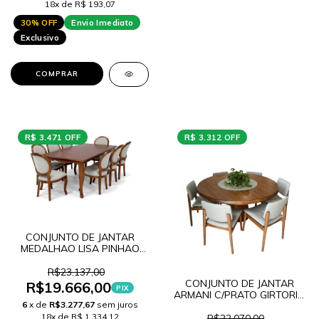
18x de R$ 193,07
30% OFF
Envio Imediato
Exclusivo
COMPRAR
R$ 3.471 OFF
R$ 3.312 OFF
CONJUNTO DE JANTAR
MEDALHAO LISA PINHAO
220 + 8 CADEIRAS
MEDALHAO LISA COM
R$23.137,00
ENCOSTO LINHO CINZA
CONJUNTO DE JANTAR
R$19.666,00
PIX
ARMANI C/PRATO GIRTORIO
6
x de
R$3.277,67
sem juros
+ 6 CADEIRAS DYLAN
CASTANHO TEC Z12
18x de R$ 1.334,12
R$22.070,00