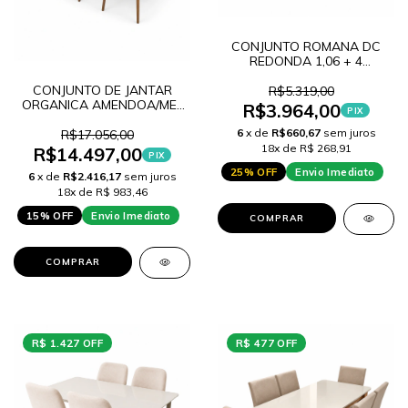
CONJUNTO ROMANA DC
REDONDA 1,06 + 4
CADEIRAS DUBAI A518
CHAMPGNE
CONJUNTO DE JANTAR
R$5.319,00
ORGANICA AMENDOA/MEL
R$3.964,00
PIX
+ 6 CADEIRAS GAMA-N-
6
x de
R$660,67
sem juros
AMENDOA
R$17.056,00
18x de R$ 268,91
R$14.497,00
PIX
25% OFF
Envio Imediato
6
x de
R$2.416,17
sem juros
18x de R$ 983,46
15% OFF
Envio Imediato
COMPRAR
COMPRAR
R$ 1.427 OFF
R$ 477 OFF