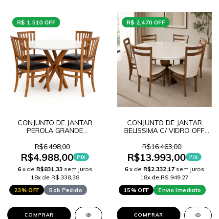
R$ 1.510 OFF
R$ 2.470 OFF
CONJUNTO DE JANTAR
CONJUNTO DE JANTAR
PEROLA GRANDE
BELISSIMA C/ VIDRO OFF
REDONDA PINHAO/TAMPO
WHITE + 6 CADEIRAS
FENDI 120 + 4 CADEIRAS
VITORIA IMBUIA
R$6.498,00
R$16.463,00
LANA IMBUIA
R$4.988,00
R$13.993,00
PIX
PIX
6
x de
R$831,33
sem juros
6
x de
R$2.332,17
sem juros
18x de R$ 338,38
18x de R$ 949,27
23% OFF
Sob Pedido
15% OFF
Envio Imediato
COMPRAR
COMPRAR