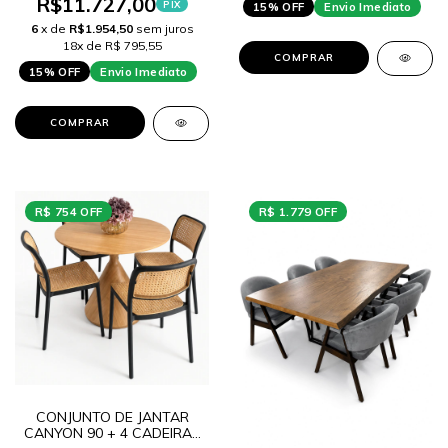
R$11.727,00
PIX
15% OFF
Envio Imediato
6
x de
R$1.954,50
sem juros
18x de R$ 795,55
COMPRAR
15% OFF
Envio Imediato
COMPRAR
R$ 754 OFF
R$ 1.779 OFF
CONJUNTO DE JANTAR
CANYON 90 + 4 CADEIRAS