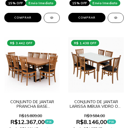
15% OFF
Envio Imediato
15% OFF
Envio Imediato
COMPRAR
COMPRAR
R$ 3.442 OFF
R$ 1.438 OFF
CONJUNTO DE JANTAR
CONJUNTO DE JANTAR
PRANCHA BASE
LARISSA IMBUIA VIDRO OFF
INDUSTRIAL 220 + 8
WHITE 160 + 6 CADEIRAS
CADEIRAS LANA
LANA MEL
R$15.809,00
R$9.584,00
R$12.367,00
R$8.146,00
PIX
PIX