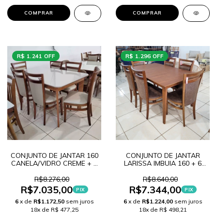
COMPRAR
COMPRAR
R$ 1.241 OFF
R$ 1.296 OFF
CONJUNTO DE JANTAR 160
CONJUNTO DE JANTAR
CANELA/VIDRO CREME + 6
LARISSA IMBUIA 160 + 6
CADEIRAS VITORIA IMBUIA
CADEIRAS VITORIA IMBUIA
R$8.276,00
R$8.640,00
R$7.035,00
R$7.344,00
PIX
PIX
6
x de
R$1.172,50
sem juros
6
x de
R$1.224,00
sem juros
18x de R$ 477,25
18x de R$ 498,21