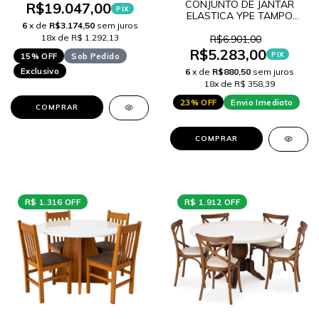
Y33 LANCAMENTO
CONJUNTO DE JANTAR
R$19.047,00
PIX
ELASTICA YPE TAMPO
6
x de
R$3.174,50
sem juros
VIDRO FENFI
CLARO/PINHAO 120 + 4
18x de R$ 1.292,13
R$6.901,00
CADEIRAS VITORIA 155
R$5.283,00
PIX
15% OFF
Sob Pedido
Exclusivo
6
x de
R$880,50
sem juros
18x de R$ 358,39
23% OFF
Envio Imediato
COMPRAR
COMPRAR
R$ 1.316 OFF
R$ 1.912 OFF