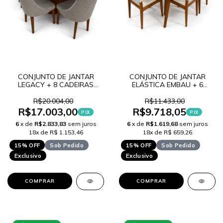
CONJUNTO DE JANTAR
CONJUNTO DE JANTAR
LEGACY + 8 CADEIRAS
ELÁSTICA EMBAU + 6
GENESIS
CADEIRAS BLUSA
R$20.004,00
R$11.433,00
R$17.003,00
R$9.718,05
PIX
PIX
6
x de
R$2.833,83
sem juros
6
x de
R$1.619,68
sem juros
18x de R$ 1.153,46
18x de R$ 659,26
15% OFF
Sob Pedido
15% OFF
Sob Pedido
Exclusivo
Exclusivo
COMPRAR
COMPRAR