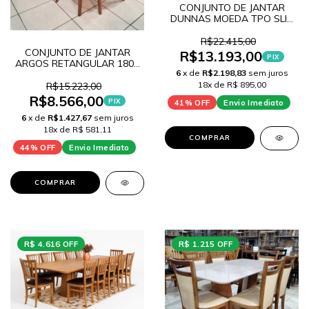
CONJUNTO DE JANTAR
DUNNAS MOEDA TPO SLIN
VIDRO CINZA/BASE PRETO
240 + 8 CADEIRAS BROOK
R$22.415,00
CONJUNTO DE JANTAR
R$13.193,00
PIX
ARGOS RETANGULAR 1800
6
x de
R$2.198,83
sem juros
MDF LAM. VERNIZ AVELA +
6 CADEIRAS FIBRAS ARGOS
18x de R$ 895,00
R$15.223,00
R$8.566,00
PIX
41% OFF
Envio Imediato
6
x de
R$1.427,67
sem juros
18x de R$ 581,11
COMPRAR
44% OFF
Envio Imediato
COMPRAR
R$ 4.616 OFF
R$ 1.215 OFF