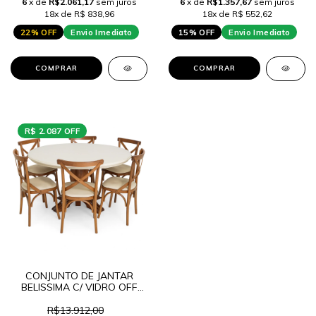
6
x de
R$2.061,17
sem juros
6
x de
R$1.357,67
sem juros
18x de R$ 838,96
18x de R$ 552,62
22% OFF
Envio Imediato
15% OFF
Envio Imediato
COMPRAR
COMPRAR
R$ 2.087 OFF
CONJUNTO DE JANTAR
BELISSIMA C/ VIDRO OFF
WHITE + 6 CADEIRAS
MALTA
R$13.912,00