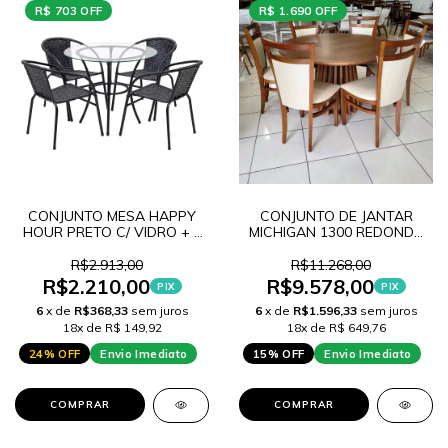
R$ 703 OFF
R$ 1.690 OFF
CONJUNTO MESA HAPPY
CONJUNTO DE JANTAR
HOUR PRETO C/ VIDRO + 4
MICHIGAN 1300 REDONDA
CADEIRAS HAPPY
MDF LAM. VERNIZ AVELA +
6 CADEIRAS VITORIA 155
R$2.913,00
R$11.268,00
R$2.210,00
R$9.578,00
PIX
PIX
6
x de
R$368,33
sem juros
6
x de
R$1.596,33
sem juros
18x de R$ 149,92
18x de R$ 649,76
24% OFF
Envio Imediato
15% OFF
Envio Imediato
COMPRAR
COMPRAR