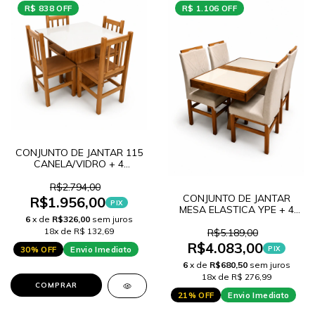
R$ 838 OFF
R$ 1.106 OFF
CONJUNTO DE JANTAR 115
CANELA/VIDRO + 4
CADEIRAS 2012
R$2.794,00
CONJUNTO DE JANTAR
R$1.956,00
PIX
MESA ELASTICA YPE + 4
6
x de
R$326,00
sem juros
CADEIRAS 18 ENCOSTO
ESTOFADO
18x de R$ 132,69
R$5.189,00
R$4.083,00
PIX
30% OFF
Envio Imediato
6
x de
R$680,50
sem juros
18x de R$ 276,99
COMPRAR
21% OFF
Envio Imediato