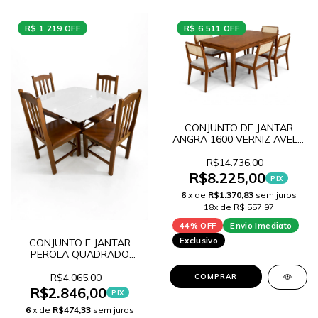
R$ 1.219 OFF
R$ 6.511 OFF
CONJUNTO DE JANTAR
ANGRA 1600 VERNIZ AVELA
+ 6 CADEIRA FIBRA ARGOS
- VERNIZ AVELA TEC CINZA
R$14.736,00
R$8.225,00
PIX
6
x de
R$1.370,83
sem juros
18x de R$ 557,97
44% OFF
Envio Imediato
Exclusivo
CONJUNTO E JANTAR
PEROLA QUADRADO
PINHAO/TAMPO FENDI 80 +
4 CADEIRA NAPOLE
R$4.065,00
COMPRAR
CARVALHO
R$2.846,00
PIX
6
x de
R$474,33
sem juros