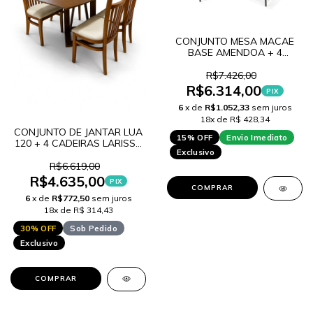
CONJUNTO MESA MACAE
BASE AMENDOA + 4
CADEIRAS MARAGOGI
AMENDOA C/TELA
R$7.426,00
R$6.314,00
PIX
6
x de
R$1.052,33
sem juros
18x de R$ 428,34
CONJUNTO DE JANTAR LUA
15% OFF
Envio Imediato
120 + 4 CADEIRAS LARISSA
Exclusivo
IMBUIA TEC 155
R$6.619,00
R$4.635,00
PIX
COMPRAR
6
x de
R$772,50
sem juros
18x de R$ 314,43
30% OFF
Sob Pedido
Exclusivo
COMPRAR