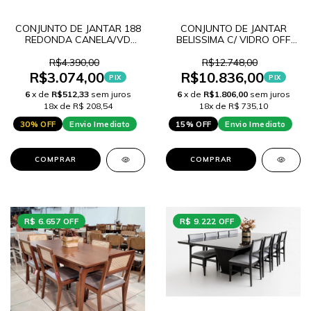
CONJUNTO DE JANTAR 188
CONJUNTO DE JANTAR
REDONDA CANELA/VD
BELISSIMA C/ VIDRO OFF
CREME - TAMPO
WHITE + 5 CADEIRAS
CHANFRADO + CANTO
MALTA
R$4.390,00
R$12.748,00
MOEDA + 4 CADEIRAS
R$3.074,00
R$10.836,00
PIX
PIX
TEXAS LINHO MARROM
6
x de
R$512,33
sem juros
6
x de
R$1.806,00
sem juros
18x de R$ 208,54
18x de R$ 735,10
30% OFF
Envio Imediato
15% OFF
Envio Imediato
COMPRAR
COMPRAR
R$ 6.657 OFF
R$ 9.222 OFF