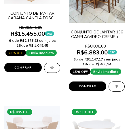
CONJUNTO DE JANTAR
CABANA CANELA FOSCO
320 M + 12 CADEIRAS LANA
121
R$20.071,00
CONJUNTO DE JANTAR 136
R$15.455,00
PIX
CANELA/VIDRO CREME + 6
6
x de
R$2.575,83
sem juros
CADEIRAS VITORIA 155
18x de R$ 1.048,45
R$8.098,00
R$6.883,00
PIX
23% OFF
Envio Imediato
6
x de
R$1.147,17
sem juros
18x de R$ 466,94
COMPRAR
15% OFF
Envio Imediato
COMPRAR
R$ 895 OFF
R$ 901 OFF