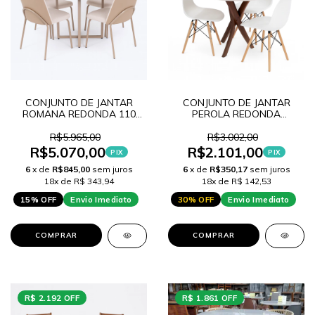
CONJUNTO DE JANTAR
CONJUNTO DE JANTAR
ROMANA REDONDA 110
PEROLA REDONDA
FENDI C/ VIDRO OFF WHITE
PINHAO/TAMPO FENDI 100
+ 4 CADEIRAS DUBAI TEC.
+ 3 CADEIRAS EAMES
R$5.965,00
R$3.002,00
A503 + A507
BRANCA
R$5.070,00
R$2.101,00
PIX
PIX
6
x de
R$845,00
sem juros
6
x de
R$350,17
sem juros
18x de R$ 343,94
18x de R$ 142,53
15% OFF
Envio Imediato
30% OFF
Envio Imediato
COMPRAR
COMPRAR
R$ 2.192 OFF
R$ 1.861 OFF