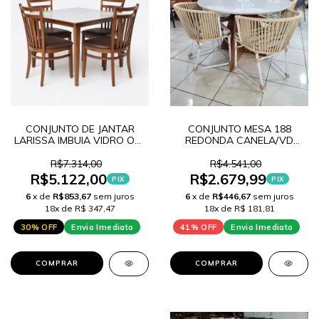
CONJUNTO DE JANTAR
CONJUNTO MESA 188
LARISSA IMBUIA VIDRO OFF
REDONDA CANELA/VD
WHITE 120 + 4 CADEIRAS
CREME + 4 CADEIRAS
LARISSA
MARROCOS
R$7.314,00
R$4.541,00
R$5.122,00
R$2.679,99
PIX
PIX
6
x de
R$853,67
sem juros
6
x de
R$446,67
sem juros
18x de R$ 347,47
18x de R$ 181,81
30% OFF
Envio Imediato
41% OFF
Envio Imediato
COMPRAR
COMPRAR