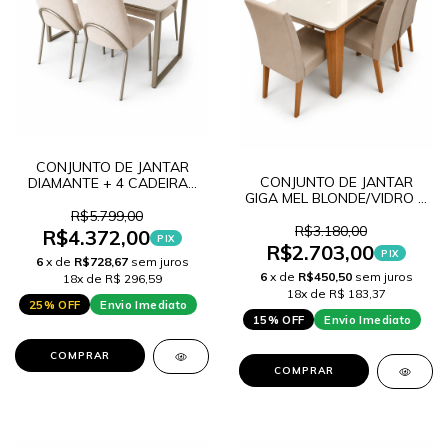
CONJUNTO DE JANTAR
CONJUNTO DE JANTAR
DIAMANTE + 4 CADEIRAS
GIGA MEL BLONDE/VIDRO +
DUBAI A518 CHAMPGNE
6 CADEIRAS MILAO GOLD
R$5.799,00
R$3.180,00
R$4.372,00
PIX
R$2.703,00
PIX
6
x de
R$728,67
sem juros
6
x de
R$450,50
sem juros
18x de R$ 296,59
18x de R$ 183,37
25% OFF
Envio Imediato
15% OFF
Envio Imediato
COMPRAR
COMPRAR