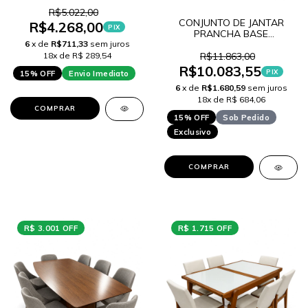
BALI PRETO COM RATTAN
R$5.022,00
CONJUNTO DE JANTAR
R$4.268,00
PIX
PRANCHA BASE
6
x de
R$711,33
sem juros
INDUSTRIAL + 6 CADEIRAS
HELLEN
18x de R$ 289,54
R$11.863,00
R$10.083,55
PIX
15% OFF
Envio Imediato
6
x de
R$1.680,59
sem juros
18x de R$ 684,06
COMPRAR
15% OFF
Sob Pedido
Exclusivo
COMPRAR
R$ 3.001 OFF
R$ 1.715 OFF