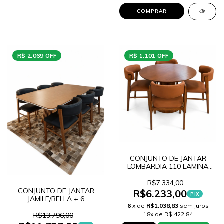
COMPRAR
R$ 2.069 OFF
R$ 1.101 OFF
CONJUNTO DE JANTAR
LOMBARDIA 110 LAMINA
CARVALHO + 4 CADEIRAS
ANA IMBUIA TEC MS186
R$7.334,00
CONJUNTO DE JANTAR
R$6.233,00
PIX
JAMILE/BELLA + 6
6
x de
R$1.038,83
sem juros
CADEIRAS ANA IMBUIA TEC
MS188
18x de R$ 422,84
R$13.796,00