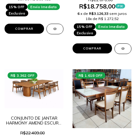
R$18.758,00
PIX
15% OFF
Envio Imediato
Exclusivo
6
x de
R$3.126,33
sem juros
18x de R$ 1.272,52
15% OFF
Envio Imediato
COMPRAR
Exclusivo
COMPRAR
R$ 3.362 OFF
R$ 1.618 OFF
CONJUNTO DE JANTAR
HARMONY AMEND ESCURO
270 + 8 CADEIRAS KOBE
CINAMOMO CASTANHO
R$22.409,00