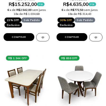
R$15.252,00
R$4.635,00
PIX
PIX
6
x de
R$2.542,00
sem juros
6
x de
R$772,50
sem juros
18x de R$ 1.034,68
18x de R$ 314,43
15% OFF
Sob Pedido
30% OFF
Sob Pedido
Exclusivo
Exclusivo
COMPRAR
COMPRAR
R$ 1.344 OFF
R$ 656 OFF