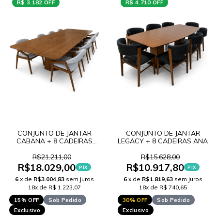
R$ 3.182 OFF
R$ 4.710 OFF
CONJUNTO DE JANTAR
CONJUNTO DE JANTAR
CABANA + 8 CADEIRAS
LEGACY + 8 CADEIRAS ANA
MEG
R$21.211,00
R$15.628,00
R$18.029,00
R$10.917,80
PIX
PIX
6
x de
R$3.004,83
sem juros
6
x de
R$1.819,63
sem juros
18x de R$ 1.223,07
18x de R$ 740,65
15% OFF
Sob Pedido
30% OFF
Sob Pedido
Exclusivo
Exclusivo