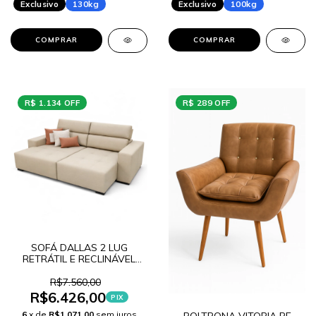
Exclusivo
130kg
Exclusivo
100kg
COMPRAR
COMPRAR
R$ 1.134 OFF
R$ 289 OFF
SOFÁ DALLAS 2 LUG
RETRÁTIL E RECLINÁVEL
COURO SINTÉTICO W
LANÇAMENTO
R$7.560,00
R$6.426,00
PIX
6
x de
R$1.071,00
sem juros
POLTRONA VITORIA PE