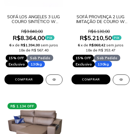
SOFÁ LOS ANGELES 3 LUG
SOFÁ PROVENÇA 2 LUG
COURO SINTÉTICO W
IMITAÇÃO DE COURO W
LANÇAMENTO
LANÇAMENTO
R$9.840,00
R$6.130,00
R$8.364,00
R$5.210,50
PIX
PIX
6
x de
R$1.394,00
sem juros
6
x de
R$868,42
sem juros
18x de R$ 567,40
18x de R$ 353,47
15% OFF
Sob Pedido
15% OFF
Sob Pedido
Exclusivo
130kg
Exclusivo
130kg
COMPRAR
COMPRAR
R$ 1.134 OFF