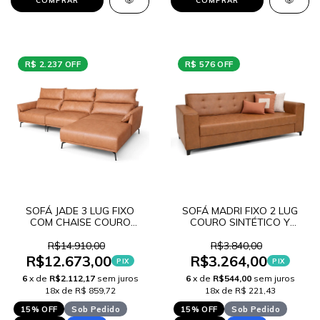
COMPRAR
COMPRAR
R$ 2.237 OFF
R$ 576 OFF
SOFÁ JADE 3 LUG FIXO
SOFÁ MADRI FIXO 2 LUG
COM CHAISE COURO
COURO SINTÉTICO Y
SINTÉTICO W
LANCAMENTO
LANÇAMENTO
R$14.910,00
R$3.840,00
R$12.673,00
R$3.264,00
PIX
PIX
6
x de
R$2.112,17
sem juros
6
x de
R$544,00
sem juros
18x de R$ 859,72
18x de R$ 221,43
15% OFF
Sob Pedido
15% OFF
Sob Pedido