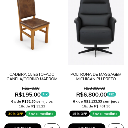
CADEIRA 15 ESTOFADO
POLTRONA DE MASSAGEM
CANELA/CORINO MARROM
MICHIGAN PU PRETO
R$279,00
R$8.000,00
R$195,00
R$6.800,00
PIX
PIX
6
x de
R$32,50
sem juros
6
x de
R$1.133,33
sem juros
18x de R$ 13,23
18x de R$ 461,30
30% OFF
Envio Imediato
15% OFF
Envio Imediato