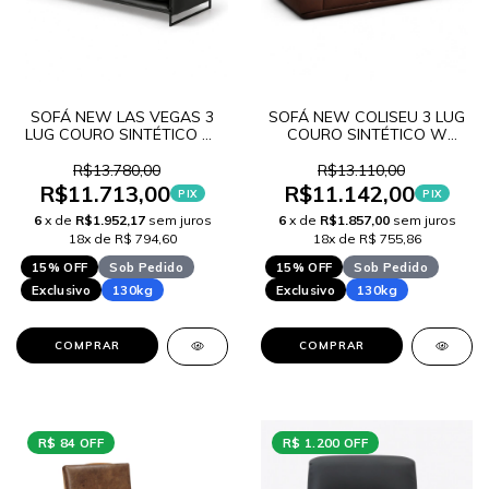
SOFÁ NEW LAS VEGAS 3
SOFÁ NEW COLISEU 3 LUG
LUG COURO SINTÉTICO W
COURO SINTÉTICO W
LANÇAMENTO
LANÇAMENTO
R$13.780,00
R$13.110,00
R$11.713,00
R$11.142,00
PIX
PIX
6
x de
R$1.952,17
sem juros
6
x de
R$1.857,00
sem juros
18x de R$ 794,60
18x de R$ 755,86
15% OFF
Sob Pedido
15% OFF
Sob Pedido
Exclusivo
130kg
Exclusivo
130kg
COMPRAR
COMPRAR
R$ 84 OFF
R$ 1.200 OFF