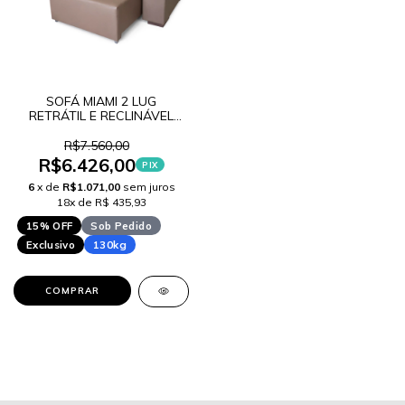
SOFÁ MIAMI 2 LUG
RETRÁTIL E RECLINÁVEL
IMITAÇÃO COURO W
LANÇAMENTO
R$7.560,00
R$6.426,00
PIX
6
x de
R$1.071,00
sem juros
18x de R$ 435,93
15% OFF
Sob Pedido
Exclusivo
130kg
COMPRAR