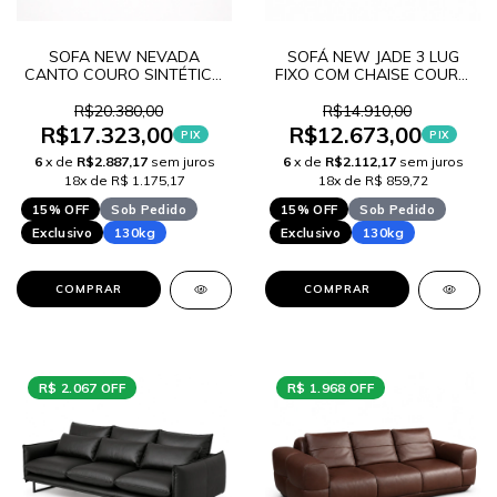
SOFA NEW NEVADA
SOFÁ NEW JADE 3 LUG
CANTO COURO SINTÉTICO
FIXO COM CHAISE COURO
W LANÇAMENTO
SINTÉTICO W
LANÇAMENTO
R$20.380,00
R$14.910,00
R$17.323,00
R$12.673,00
PIX
PIX
6
x de
R$2.887,17
sem juros
6
x de
R$2.112,17
sem juros
18x de R$ 1.175,17
18x de R$ 859,72
15% OFF
Sob Pedido
15% OFF
Sob Pedido
Exclusivo
130kg
Exclusivo
130kg
COMPRAR
COMPRAR
R$ 2.067 OFF
R$ 1.968 OFF