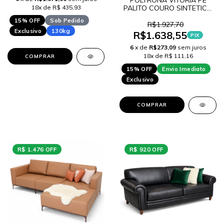
18x de R$ 435,93
PALITO COURO SINTETICO
Y35
15% OFF
Sob Pedido
R$1.927,70
Exclusivo
130kg
R$1.638,55
PIX
6
x de
R$273,09
sem juros
18x de R$ 111,16
COMPRAR
15% OFF
Envio Imediato
Exclusivo
COMPRAR
R$ 1.476 OFF
R$ 920 OFF