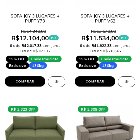
SOFA JOY 3 LUGARES +
SOFA JOY 3 LUGARES +
PUFF Y73
PUFF V62
R$14.240,00
R$13.570,00
R$12.104,00
R$11.534,00
PIX
PIX
6
x de
R$2.017,33
sem juros
6
x de
R$1.922,33
sem juros
18x de R$ 821,12
18x de R$ 782,45
15% OFF
Envio Imediato
15% OFF
Envio Imediato
Exclusivo
130kg
Exclusivo
130kg
COMPRAR
COMPRAR
R$ 1.323 OFF
R$ 1.309 OFF