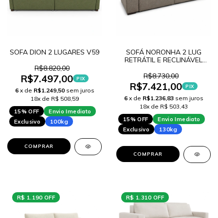
SOFA DION 2 LUGARES V59
SOFÁ NORONHA 2 LUG
RETRÁTIL E RECLINÁVEL
Y52
R$8.820,00
R$8.730,00
R$7.497,00
PIX
R$7.421,00
PIX
6
x de
R$1.249,50
sem juros
6
x de
R$1.236,83
sem juros
18x de R$ 508,59
18x de R$ 503,43
15% OFF
Envio Imediato
15% OFF
Envio Imediato
Exclusivo
100kg
Exclusivo
130kg
COMPRAR
COMPRAR
R$ 1.190 OFF
R$ 1.310 OFF