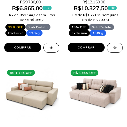
R$9.730,00
R$12.150,00
R$6.865,00
R$10.327,50
PIX
PIX
6
x de
R$1.144,17
sem juros
6
x de
R$1.721,25
sem juros
18x de R$ 465,71
18x de R$ 700,61
29% OFF
Sob Pedido
15% OFF
Sob Pedido
Exclusivo
130kg
Exclusivo
150kg
COMPRAR
COMPRAR
R$ 1.134 OFF
R$ 1.605 OFF