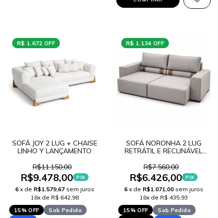
R$ 1.672 OFF
R$ 1.134 OFF
SOFÁ JOY 2 LUG + CHAISE
SOFÁ NORONHA 2 LUG
LINHO Y LANÇAMENTO
RETRÁTIL E RECLINÁVEL
LINHO V LANÇAMENTO
R$11.150,00
R$7.560,00
R$9.478,00
R$6.426,00
PIX
PIX
6
x de
R$1.579,67
sem juros
6
x de
R$1.071,00
sem juros
18x de R$ 642,98
18x de R$ 435,93
15% OFF
Sob Pedido
15% OFF
Sob Pedido