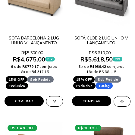
SOFÁ BARCELONA 2 LUG
SOFÁ CLOE 2 LUG LINHO V
LINHO V LANÇAMENTO
LANÇAMENTO
R$5.500,00
R$6.610,00
R$4.675,00
R$5.618,50
PIX
PIX
6
x de
R$779,17
sem juros
6
x de
R$936,42
sem juros
18x de R$ 317,15
18x de R$ 381,15
15% OFF
Sob Pedido
15% OFF
Sob Pedido
Exclusivo
Exclusivo
100kg
COMPRAR
COMPRAR
R$ 1.476 OFF
R$ 388 OFF