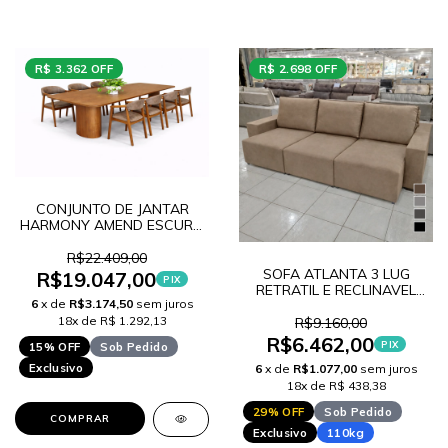
R$ 3.362 OFF
R$ 2.698 OFF
CONJUNTO DE JANTAR
HARMONY AMEND ESCURO
270 + 8 CADEIRAS KOBE
CINAMOMO CASTANHO
R$22.409,00
Y33 LANCAMENTO
SOFA ATLANTA 3 LUG
R$19.047,00
PIX
RETRATIL E RECLINAVEL
6
x de
R$3.174,50
sem juros
LANCAMENTO
18x de R$ 1.292,13
R$9.160,00
R$6.462,00
PIX
15% OFF
Sob Pedido
Exclusivo
6
x de
R$1.077,00
sem juros
18x de R$ 438,38
29% OFF
Sob Pedido
COMPRAR
Exclusivo
110kg