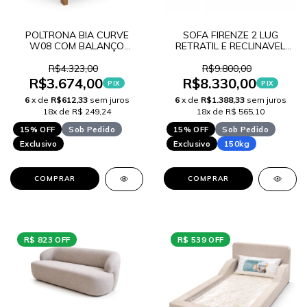
POLTRONA BIA CURVE
SOFA FIRENZE 2 LUG
W08 COM BALANÇO
RETRATIL E RECLINAVEL
LANÇAMENTO
VELUDO T LANCAMENTO
R$4.323,00
R$9.800,00
R$3.674,00
R$8.330,00
PIX
PIX
6
x de
R$612,33
sem juros
6
x de
R$1.388,33
sem juros
18x de R$ 249,24
18x de R$ 565,10
15% OFF
Sob Pedido
15% OFF
Sob Pedido
Exclusivo
Exclusivo
150kg
COMPRAR
COMPRAR
R$ 823 OFF
R$ 539 OFF