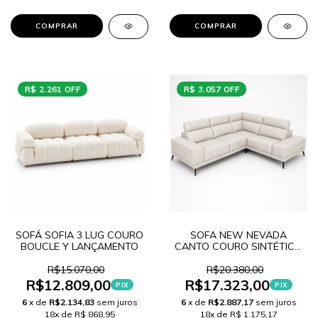
COMPRAR
COMPRAR
R$ 2.261 OFF
R$ 3.057 OFF
SOFÁ SOFIA 3 LUG COURO
SOFA NEW NEVADA
BOUCLE Y LANÇAMENTO
CANTO COURO SINTÉTICO
W LANÇAMENTO
R$15.070,00
R$20.380,00
R$12.809,00
R$17.323,00
PIX
PIX
6
x de
R$2.134,83
sem juros
6
x de
R$2.887,17
sem juros
18x de R$ 868,95
18x de R$ 1.175,17