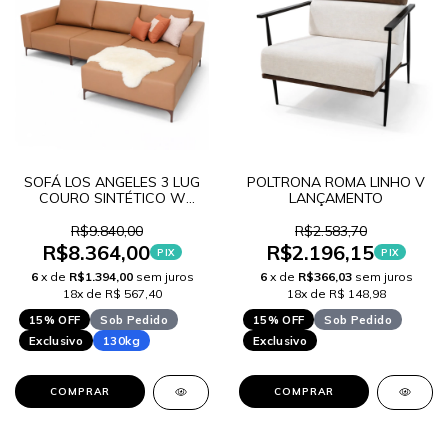
SOFÁ LOS ANGELES 3 LUG
POLTRONA ROMA LINHO V
COURO SINTÉTICO W
LANÇAMENTO
LANÇAMENTO
R$9.840,00
R$2.583,70
R$8.364,00
R$2.196,15
PIX
PIX
6
x de
R$1.394,00
sem juros
6
x de
R$366,03
sem juros
18x de R$ 567,40
18x de R$ 148,98
15% OFF
Sob Pedido
15% OFF
Sob Pedido
Exclusivo
130kg
Exclusivo
COMPRAR
COMPRAR