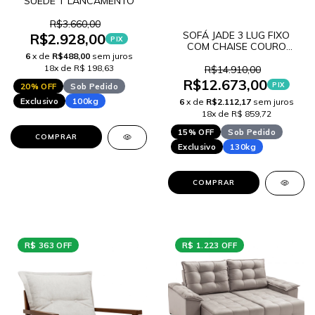
SUEDE T LANCAMENTO
R$3.660,00
SOFÁ JADE 3 LUG FIXO
R$2.928,00
PIX
COM CHAISE COURO
6
x de
R$488,00
sem juros
SINTÉTICO W
LANÇAMENTO
18x de R$ 198,63
R$14.910,00
R$12.673,00
PIX
20% OFF
Sob Pedido
Exclusivo
100kg
6
x de
R$2.112,17
sem juros
18x de R$ 859,72
15% OFF
Sob Pedido
COMPRAR
Exclusivo
130kg
COMPRAR
R$ 363 OFF
R$ 1.223 OFF