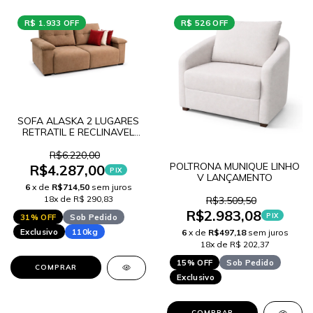
R$ 1.933 OFF
R$ 526 OFF
SOFA ALASKA 2 LUGARES
RETRATIL E RECLINAVEL
LANCAMENTO
R$6.220,00
POLTRONA MUNIQUE LINHO
R$4.287,00
PIX
V LANÇAMENTO
6
x de
R$714,50
sem juros
18x de R$ 290,83
R$3.509,50
R$2.983,08
PIX
31% OFF
Sob Pedido
Exclusivo
110kg
6
x de
R$497,18
sem juros
18x de R$ 202,37
15% OFF
Sob Pedido
COMPRAR
Exclusivo
COMPRAR