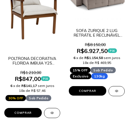
SOFA ZURIQUE 2 LUG
RETRÁTIL E RECLINÁVEL
SUEDE V LANCAMENTO
R$8.150,00
R$6.927,50
PIX
6
x de
R$1.154,58
sem juros
POLTRONA DECORATIVA
FLORIDA IMBUIA Y25
18x de R$ 469,95
LANCAMENTO
15% OFF
Sob Pedido
R$1.210,00
Exclusivo
130kg
R$847,00
PIX
6
x de
R$141,17
sem juros
18x de R$ 57,46
COMPRAR
30% OFF
Sob Pedido
COMPRAR