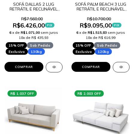
SOFÁ DALLAS 2 LUG
SOFÁ PALM BEACH 3 LUG
RETRÁTIL E RECLINÁVEL
RETRÁTIL E RECLINÁVEL
COURO SINTÉTICO W
VELUDO T LANÇAMENTO
LANÇAMENTO
R$7.560,00
R$10.700,00
R$6.426,00
R$9.095,00
PIX
PIX
6
x de
R$1.071,00
sem juros
6
x de
R$1.515,83
sem juros
18x de R$ 435,93
18x de R$ 616,99
15% OFF
Sob Pedido
15% OFF
Sob Pedido
Exclusivo
130kg
Exclusivo
120kg
COMPRAR
COMPRAR
R$ 1.037 OFF
R$ 2.003 OFF