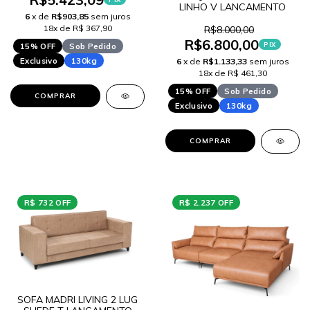
LINHO V LANCAMENTO
6
x de
R$903,85
sem juros
18x de R$ 367,90
R$8.000,00
R$6.800,00
PIX
15% OFF
Sob Pedido
Exclusivo
130kg
6
x de
R$1.133,33
sem juros
18x de R$ 461,30
15% OFF
Sob Pedido
COMPRAR
Exclusivo
130kg
COMPRAR
R$ 732 OFF
R$ 2.237 OFF
SOFA MADRI LIVING 2 LUG