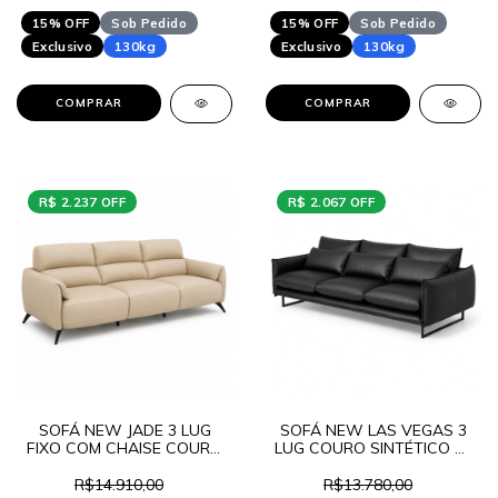
15% OFF
Sob Pedido
15% OFF
Sob Pedido
Exclusivo
130kg
Exclusivo
130kg
COMPRAR
COMPRAR
R$ 2.237 OFF
R$ 2.067 OFF
SOFÁ NEW JADE 3 LUG
SOFÁ NEW LAS VEGAS 3
FIXO COM CHAISE COURO
LUG COURO SINTÉTICO W
SINTÉTICO W
LANÇAMENTO
LANÇAMENTO
R$14.910,00
R$13.780,00