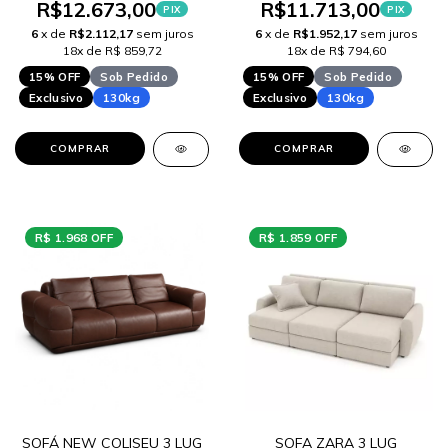
R$12.673,00
R$11.713,00
PIX
PIX
6
x de
R$2.112,17
sem juros
6
x de
R$1.952,17
sem juros
18x de R$ 859,72
18x de R$ 794,60
15% OFF
Sob Pedido
15% OFF
Sob Pedido
Exclusivo
130kg
Exclusivo
130kg
COMPRAR
COMPRAR
R$ 1.968 OFF
R$ 1.859 OFF
SOFÁ NEW COLISEU 3 LUG
SOFA ZARA 3 LUG