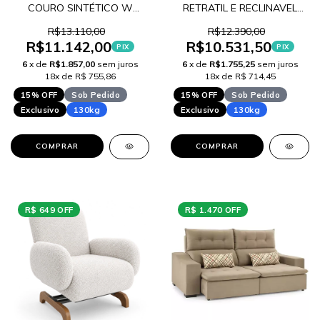
COURO SINTÉTICO W
RETRATIL E RECLINAVEL
LANÇAMENTO
LINHO Y25 LANÇAMENTO
R$13.110,00
R$12.390,00
R$11.142,00
R$10.531,50
PIX
PIX
6
x de
R$1.857,00
sem juros
6
x de
R$1.755,25
sem juros
18x de R$ 755,86
18x de R$ 714,45
15% OFF
Sob Pedido
15% OFF
Sob Pedido
Exclusivo
130kg
Exclusivo
130kg
COMPRAR
COMPRAR
R$ 649 OFF
R$ 1.470 OFF