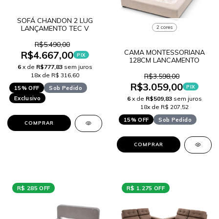
SOFÁ CHANDON 2 LUG
2 cores
LANÇAMENTO TEC V
R$5.490,00
CAMA MONTESSORIANA
R$4.667,00
PIX
128CM LANCAMENTO
6
x de
R$777,83
sem juros
18x de R$ 316,60
R$3.598,00
R$3.059,00
PIX
15% OFF
Sob Pedido
Exclusivo
6
x de
R$509,83
sem juros
18x de R$ 207,52
15% OFF
Sob Pedido
COMPRAR
COMPRAR
R$ 285 OFF
R$ 1.275 OFF