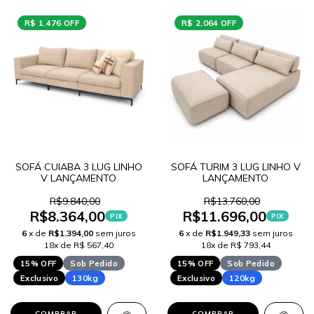
R$ 1.476 OFF
R$ 2.064 OFF
SOFÁ CUIABA 3 LUG LINHO
SOFÁ TURIM 3 LUG LINHO V
V LANÇAMENTO
LANÇAMENTO
R$9.840,00
R$13.760,00
R$8.364,00
R$11.696,00
PIX
PIX
6
x de
R$1.394,00
sem juros
6
x de
R$1.949,33
sem juros
18x de R$ 567,40
18x de R$ 793,44
15% OFF
Sob Pedido
15% OFF
Sob Pedido
Exclusivo
130kg
Exclusivo
120kg
COMPRAR
COMPRAR