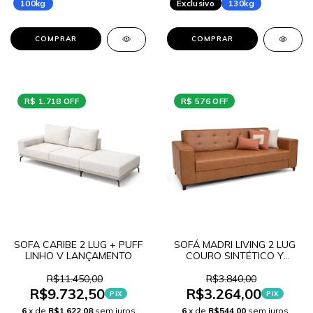
100kg
Exclusivo
130kg
COMPRAR
COMPRAR
R$ 1.718 OFF
R$ 576 OFF
SOFA CARIBE 2 LUG + PUFF
SOFÁ MADRI LIVING 2 LUG
LINHO V LANÇAMENTO
COURO SINTÉTICO Y
LANCAMENTO
R$11.450,00
R$3.840,00
R$9.732,50
R$3.264,00
PIX
PIX
6
x de
R$1.622,08
sem juros
6
x de
R$544,00
sem juros