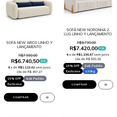
SOFÁ NEW NORONHA 2
LUG LINHO Y LANÇAMENTO
SOFA NEW ARCO LINHO Y
R$8.730,00
LANÇAMENTO
R$7.420,00
PIX
6
x de
R$1.236,67
sem juros
R$7.930,00
18x de R$ 503,36
R$6.740,50
PIX
15% OFF
Sob Pedido
6
x de
R$1.123,42
sem juros
Exclusivo
130kg
18x de R$ 457,27
15% OFF
Sob Pedido
Exclusivo
COMPRAR
COMPRAR