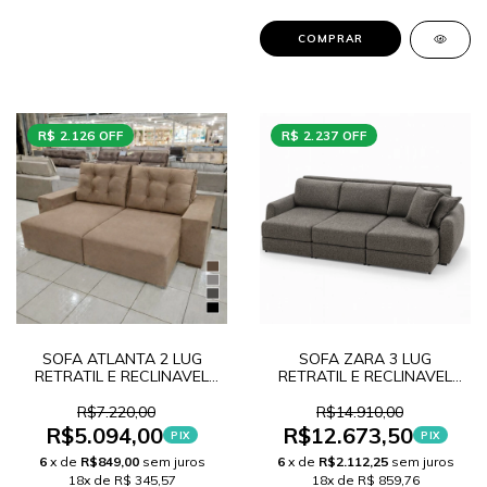
COMPRAR
R$ 2.126 OFF
R$ 2.237 OFF
SOFA ATLANTA 2 LUG
SOFA ZARA 3 LUG
RETRATIL E RECLINAVEL
RETRATIL E RECLINAVEL
LANCAMENTO
LINHO X11 LANÇAMENTO
R$7.220,00
R$14.910,00
R$5.094,00
R$12.673,50
PIX
PIX
6
x de
R$849,00
sem juros
6
x de
R$2.112,25
sem juros
18x de R$ 345,57
18x de R$ 859,76