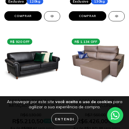
Exclusivo
120kg
Exclusivo
130kg
COMPRAR
COMPRAR
R$ 920 OFF
R$ 1.134 OFF
SOFÁ PROVENÇA 2 LUG
SOFÁ MIAMI 2 LUG
Ao navegar por este site
você aceita o uso de cookies
para
IMITAÇÃO DE COURO W
RETRÁTIL E RECLINÁVEL
agilizar a sua experiência de compra.
LANÇAMENTO
IMITAÇÃO COURO W
LANÇAMENTO
R$6.130,00
R$7.560,00
ENTENDI
R$5.210,50
R$6.426,00
PIX
PIX
6
x de
R$868,42
sem juros
6
x de
R$1.071,00
sem juros