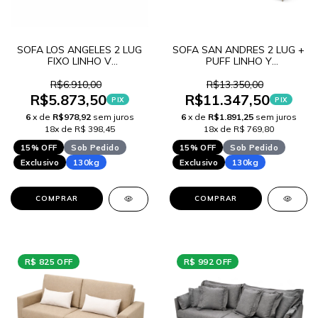
SOFA LOS ANGELES 2 LUG
SOFA SAN ANDRES 2 LUG +
FIXO LINHO V
PUFF LINHO Y
LANÇAMENTO
LANÇAMENTO
R$6.910,00
R$13.350,00
R$5.873,50
R$11.347,50
PIX
PIX
6
x de
R$978,92
sem juros
6
x de
R$1.891,25
sem juros
18x de R$ 398,45
18x de R$ 769,80
15% OFF
Sob Pedido
15% OFF
Sob Pedido
Exclusivo
130kg
Exclusivo
130kg
COMPRAR
COMPRAR
R$ 825 OFF
R$ 992 OFF