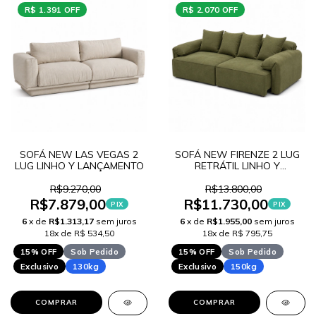
R$ 1.391 OFF
R$ 2.070 OFF
SOFÁ NEW LAS VEGAS 2
SOFÁ NEW FIRENZE 2 LUG
LUG LINHO Y LANÇAMENTO
RETRÁTIL LINHO Y
LANCAMENTO
R$9.270,00
R$13.800,00
R$7.879,00
R$11.730,00
PIX
PIX
6
x de
R$1.313,17
sem juros
6
x de
R$1.955,00
sem juros
18x de R$ 534,50
18x de R$ 795,75
15% OFF
Sob Pedido
15% OFF
Sob Pedido
Exclusivo
130kg
Exclusivo
150kg
COMPRAR
COMPRAR