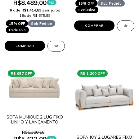
R$8.489,00
PIX
15% OFF
Sob Pedido
Exclusivo
6
x de
R$1.414,83
sem juros
18x de R$ 575,88
15% OFF
Sob Pedido
COMPRAR
Exclusivo
COMPRAR
R$ 957 OFF
R$ 1.200 OFF
SOFA MUNIQUE 2 LUG FIXO
LINHO Y LANÇAMENTO
R$6.380,10
SOFA JOY 2 LUGARES FIXO
R$5.423,09
PIX