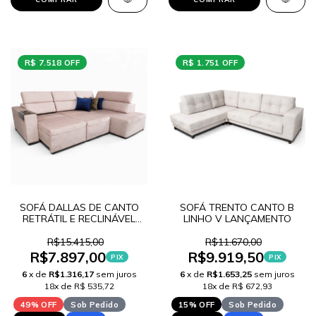
R$ 7.518 OFF
R$ 1.751 OFF
SOFÁ DALLAS DE CANTO
SOFÁ TRENTO CANTO B
RETRÁTIL E RECLINÁVEL
LINHO V LANÇAMENTO
LINHO V LANÇAMENTO
R$15.415,00
R$11.670,00
R$7.897,00
R$9.919,50
PIX
PIX
6
x de
R$1.316,17
sem juros
6
x de
R$1.653,25
sem juros
18x de R$ 535,72
18x de R$ 672,93
49% OFF
Sob Pedido
15% OFF
Sob Pedido