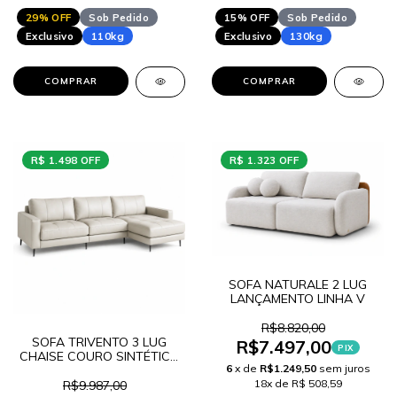
29% OFF
Sob Pedido
15% OFF
Sob Pedido
Exclusivo
110kg
Exclusivo
130kg
COMPRAR
COMPRAR
R$ 1.498 OFF
R$ 1.323 OFF
SOFA NATURALE 2 LUG
LANÇAMENTO LINHA V
R$8.820,00
SOFA TRIVENTO 3 LUG
R$7.497,00
PIX
CHAISE COURO SINTÉTICO
6
x de
R$1.249,50
sem juros
LANÇAMENTO
18x de R$ 508,59
R$9.987,00