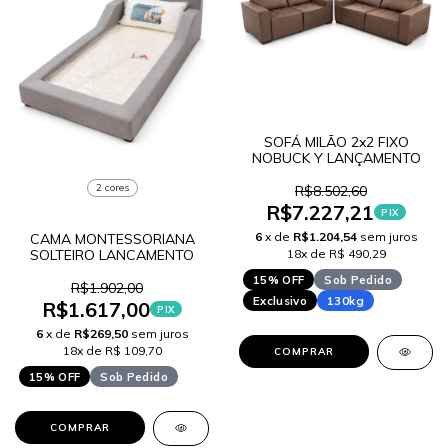
SOFÁ MILÃO 2x2 FIXO
NOBUCK Y LANÇAMENTO
2 cores
R$8.502,60
R$7.227,21
PIX
6
x de
R$1.204,54
sem juros
CAMA MONTESSORIANA
SOLTEIRO LANCAMENTO
18x de R$ 490,29
15% OFF
Sob Pedido
R$1.902,00
Exclusivo
130kg
R$1.617,00
PIX
6
x de
R$269,50
sem juros
18x de R$ 109,70
COMPRAR
15% OFF
Sob Pedido
COMPRAR