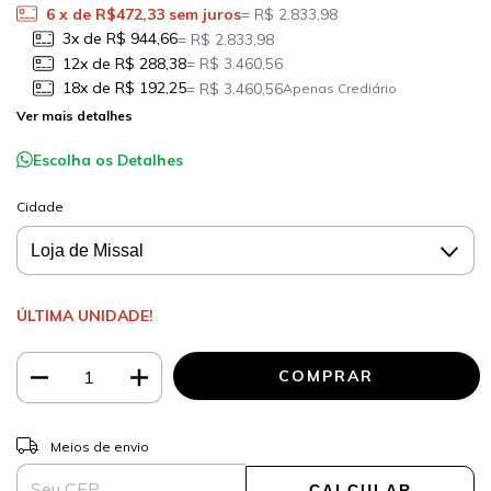
6
x de
R$472,33
sem juros
= R$ 2.833,98
3x de R$ 944,66
= R$ 2.833,98
12x de R$ 288,38
= R$ 3.460,56
18x de R$ 192,25
= R$ 3.460,56
Apenas Crediário
Ver mais detalhes
Escolha os Detalhes
Cidade
ÚLTIMA UNIDADE!
ALTERAR CEP
Entregas para o CEP:
Meios de envio
CALCULAR