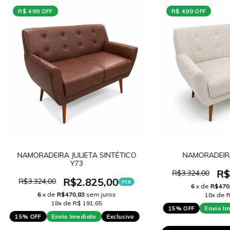
R$ 499 OFF
R$ 499 OFF
NAMORADEIRA JULIETA SINTÉTICO
NAMORADEIRA
Y73
R$
R$3.324,00
R$2.825,00
R$3.324,00
PIX
6
x de
R$470
6
x de
R$470,83
sem juros
18x de R
18x de R$ 191,65
15% OFF
Envio I
15% OFF
Envio Imediato
Exclusivo